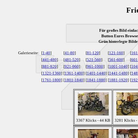
Fri
Für großes Bild einfac
Button Eures Browser
Grün
hinterlegte Bilde
Galerieseite:
[
1-40
]
[
41-80
]
[
81-120
]
[
121-160
]
[
161
[
441-480
]
[
481-520
]
[
521-560
]
[
561-600
]
[
601
[
881-920
]
[
921-960
]
[
961-1000
]
[
1001-1040
]
[
104
[
1321-1360
]
[
1361-1400
]
[
1401-1440
]
[
1441-1480
]
[
148
[
1761-1800
]
[
1801-1840
]
[
1841-1880
]
[
1881-1920
]
[
192
3367 Klicks - 44 KB
3281 Klicks -