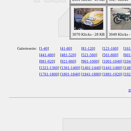
3070 Klicks - 28 KB
3049 Klicks -
Galerieseite:
[
1-40
]
[
41-80
]
[
81-120
]
[
121-160
]
[
161
[
441-480
]
[
481-520
]
[
521-560
]
[
561-600
]
[
601
[
881-920
]
[
921-960
]
[
961-1000
]
[
1001-1040
]
[
104
[
1321-1360
]
[
1361-1400
]
[
1401-1440
]
[
1441-1480
]
[
148
[
1761-1800
]
[
1801-1840
]
[
1841-1880
]
[
1881-1920
]
[
192
z