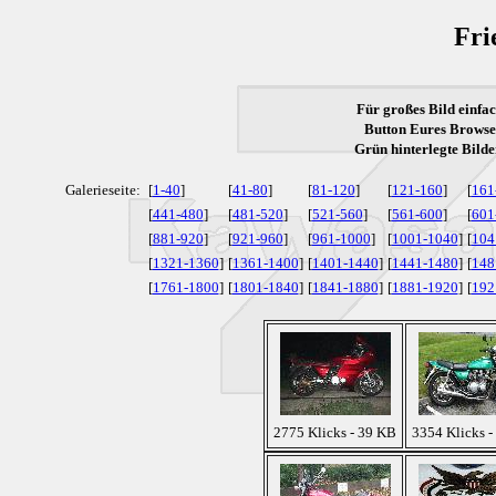
Fri
Für großes Bild einfac
Button Eures Browser
Grün
hinterlegte Bilde
Galerieseite:
[
1-40
]
[
41-80
]
[
81-120
]
[
121-160
]
[
161
[
441-480
]
[
481-520
]
[
521-560
]
[
561-600
]
[
601
[
881-920
]
[
921-960
]
[
961-1000
]
[
1001-1040
]
[
104
[
1321-1360
]
[
1361-1400
]
[
1401-1440
]
[
1441-1480
]
[
148
[
1761-1800
]
[
1801-1840
]
[
1841-1880
]
[
1881-1920
]
[
192
2775 Klicks - 39 KB
3354 Klicks -