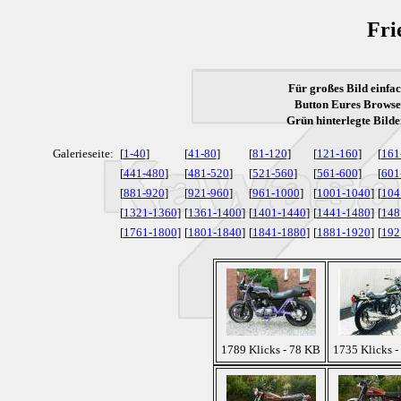
Fri
Für großes Bild einfac
Button Eures Browser
Grün
hinterlegte Bilde
Galerieseite:
[
1-40
]
[
41-80
]
[
81-120
]
[
121-160
]
[
161
[
441-480
]
[
481-520
]
[
521-560
]
[
561-600
]
[
601
[
881-920
]
[
921-960
]
[
961-1000
]
[
1001-1040
]
[
104
[
1321-1360
]
[
1361-1400
]
[
1401-1440
]
[
1441-1480
]
[
148
[
1761-1800
]
[
1801-1840
]
[
1841-1880
]
[
1881-1920
]
[
192
1789 Klicks - 78 KB
1735 Klicks -