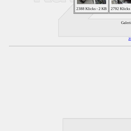
2388 Klicks - 2 KB
2792 Klicks
Galeri
z