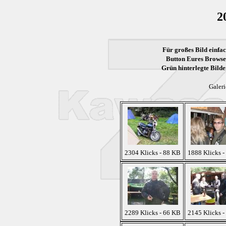
2
Für großes Bild einfac
Button Eures Browser
Grün
hinterlegte Bilde
Galeri
2304 Klicks - 88 KB
1888 Klicks -
2289 Klicks - 66 KB
2145 Klicks -