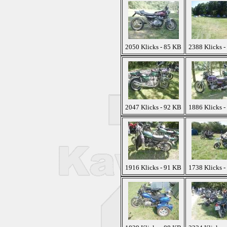
2050 Klicks - 85 KB
2388 Klicks -
2047 Klicks - 92 KB
1886 Klicks -
1916 Klicks - 91 KB
1738 Klicks -