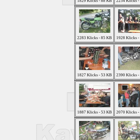
1829 Klicks - 88 KB
2234 Klicks -
2283 Klicks - 85 KB
1928 Klicks -
1827 Klicks - 53 KB
2390 Klicks -
1887 Klicks - 53 KB
2070 Klicks -