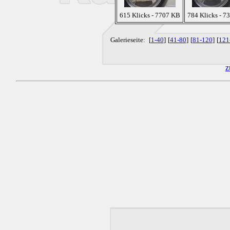
615 Klicks - 7707 KB
784 Klicks - 7
Galerieseite:
[
1-40
]
[
41-80
]
[
81-120
]
[
121
z