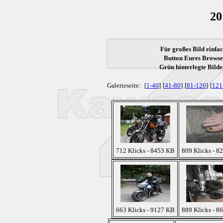
20
Für großes Bild einfac
Button Eures Browser
Grün
hinterlegte Bilde
Galerieseite:
[
1-40
]
[
41-80
]
[
81-120
]
[
121
712 Klicks - 8453 KB
809 Klicks - 8
663 Klicks - 9127 KB
889 Klicks - 8