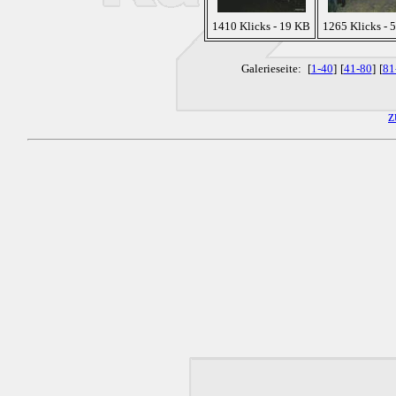
1410 Klicks - 19 KB
1265 Klicks - 
Galerieseite:
[
1-40
]
[
41-80
]
[
81
z