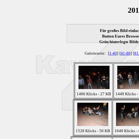
201
Für großes Bild einfac
Button Eures Browser
Grün
hinterlegte Bilde
Galerieseite:
[
1-40
]
[
41-80
]
[
81
1406 Klicks - 27 KB
1449 Klicks -
1528 Klicks - 50 KB
1649 Klicks -