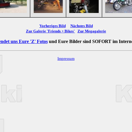
Vorheriges Bild
Nächstes Bild
Zur Galerie 'Friends + Bikes'
Zur Megagalerie
ndet uns Eure 'Z' Fotos
und Eure Bilder sind
SOFORT
im Intern
Impressum