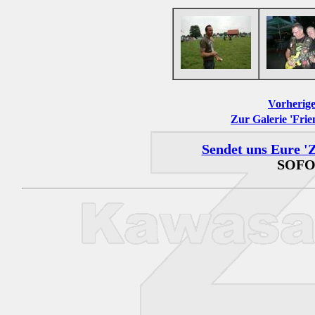
Vorherige
Zur Galerie 'Frie
Sendet uns Eure 'Z
SOFO