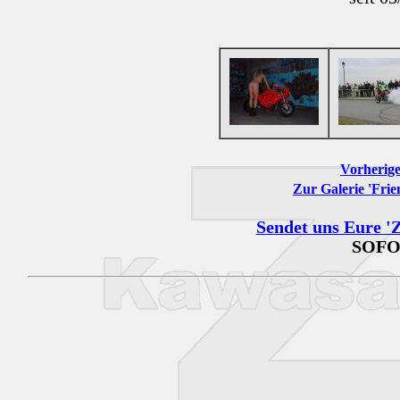
Vorherige
Zur Galerie 'Frie
Sendet uns Eure 'Z
SOFO