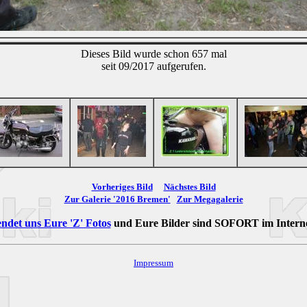
Dieses Bild wurde schon 657 mal
seit 09/2017 aufgerufen.
Vorheriges Bild
Nächstes Bild
Zur Galerie '2016 Bremen'
Zur Megagalerie
ndet uns Eure 'Z' Fotos
und Eure Bilder sind
SOFORT
im Intern
Impressum