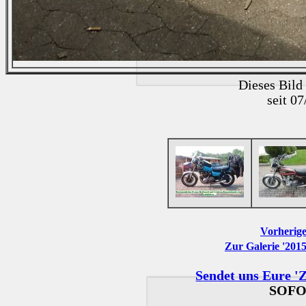
Dieses Bild
seit 0
Vorherige
Zur Galerie '201
Sendet uns Eure 'Z
SOFO