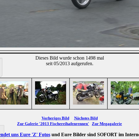
Dieses Bild wurde schon 1498 mal
seit 05/2013 aufgerufen.
Vorheriges Bild
Nächstes Bild
Zur Galerie '2013 Fischereihafenrennen'
Zur Megagalerie
ndet uns Eure 'Z' Fotos
und Eure Bilder sind
SOFORT
im Intern