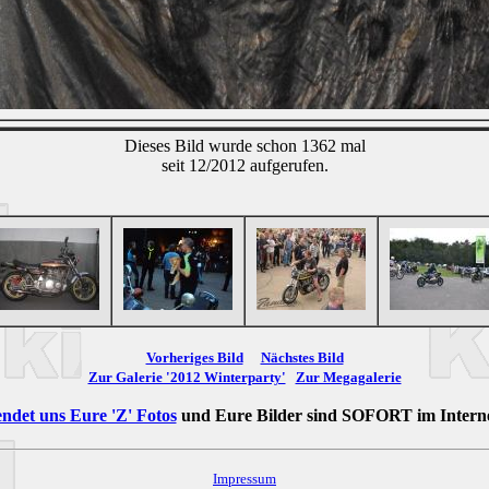
Dieses Bild wurde schon 1362 mal
seit 12/2012 aufgerufen.
Vorheriges Bild
Nächstes Bild
Zur Galerie '2012 Winterparty'
Zur Megagalerie
ndet uns Eure 'Z' Fotos
und Eure Bilder sind
SOFORT
im Intern
Impressum